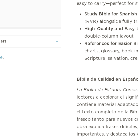
easy to carry—perfect for 
Study Bible for Spanish
(RVR) alongside fully t
High-Quality and Easy-
double-column layout
lers
References for Easier Bi
charts, glossary, book i
re
.
Scripture, salvation, cr
Biblia de Calidad en Españ
La Biblia de Estudio Concis
lectores a explorar el signi
contiene material adaptado
el texto completo de la Bi
fresco tanto para nuevos c
obra explica frases difícile
importantes, y destaca los 