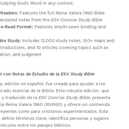
studying God’s Word in any context.
 Readers:
Features the full Reina Valera 1960 Bible
ranslated notes from the
ESV Concise Study Bible
to-Read Format:
Features smyth-sewn binding and
ble Study:
Includes 12,000 study notes, 150+ maps and
ntroductions, and 10 articles covering topics such as
eation, and judgment
ol con Notas de Estudio de la
ESV Study Bible
a,
edición en español, fue creada para ayudar a los
ficado esencial de la Biblia. Esta robusta edición, que
 y traducido de la
ESV Concise Study Bible
, presenta
blia Reina Valera 1960 (RVR60) y ofrece un contenido
reyentes como para cristianos experimentados. Esta
s, define términos clave, identifica personas y lugares
vínculos entre los pasajes bíblicos.