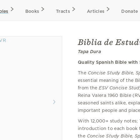
bles
Books
Tracts
Articles
Donate
Biblia de Estu
Tapa Dura
Quality Spanish Bible with
The
Concise Study Bible, S
essential meaning of the B
from the
ESV Concise Stud
Reina Valera 1960 Bible (R
seasoned saints alike, expla
important people and place
With 12,000+ study notes; 
introduction to each book t
the
Concise Study Bible, S